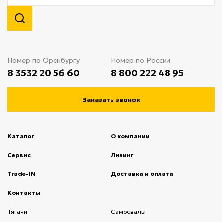
Номер по Оренбургу
Номер по России
8 3532 20 56 60
8 800 222 48 95
Заказать звонок
Каталог
О компании
(current)
Сервис
(current)
Лизинг
(current)
Trade-IN
(current)
Доставка и оплата
(current)
Контакты
(current)
Тягачи
(current)
Cамосвалы
(current)