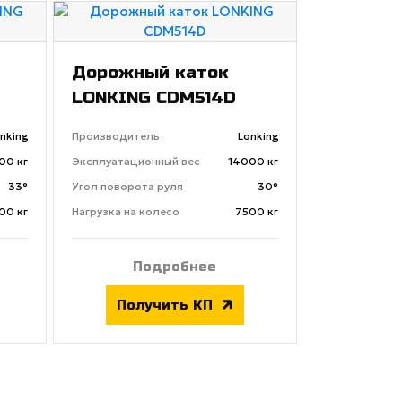
Дорожный каток
LONKING CDM514D
nking
Производитель
Lonking
00 кг
Эксплуатационный вес
14000 кг
33°
Угол поворота руля
30°
00 кг
Нагрузка на колесо
7500 кг
Подробнее
Получить КП