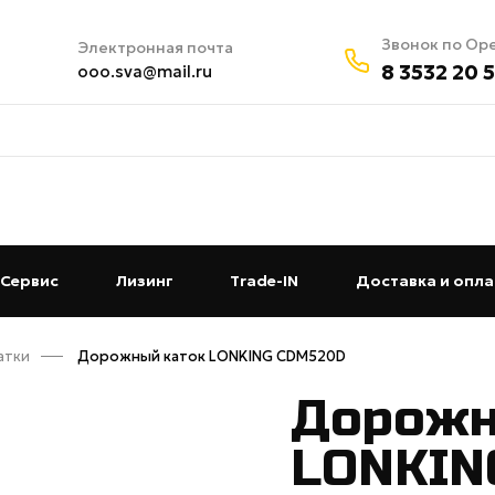
Звонок по Ор
Электронная почта
8 3532 20 
ooo.sva@mail.ru
t)
Сервис
(current)
Лизинг
(current)
Trade-IN
(current)
Доставка и опла
атки
Дорожный каток LONKING CDM520D
Дорожн
LONKIN