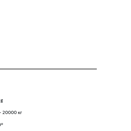
ng
– 20000 кг
0°