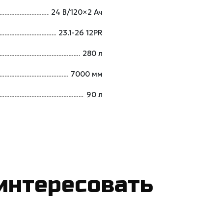
24 В/120×2 Ач
23.1-26 12PR
280 л
7000 мм
90 л
интересовать