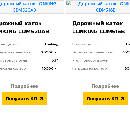
рожный каток
Дорожный каток
NKING CDM520A9
LONKING CDM516B
зводитель
Lonking
Производитель
Lo
луатационный вес
20000 кг
Эксплуатационный вес
160
 поворота руля
33°
Угол поворота руля
узка на колесо
10000 кг
Нагрузка на колесо
80
Подробнее
Подробнее
Получить КП
Получить КП