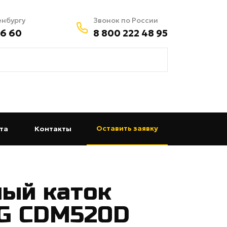
енбургу
Звонок по России
56 60
8 800 222 48 95
Оставить заявку
та
(current)
Контакты
(current)
ый каток
G CDM520D