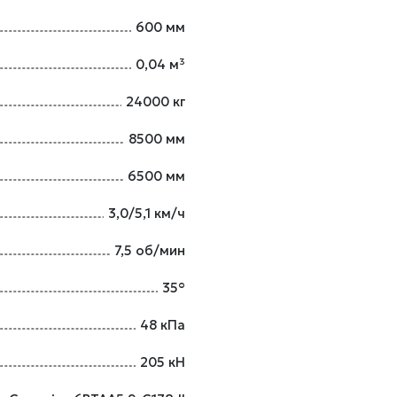
600 мм
0,04 м³
24000 кг
8500 мм
6500 мм
3,0/5,1 км/ч
7,5 об/мин
35°
48 кПа
205 кН