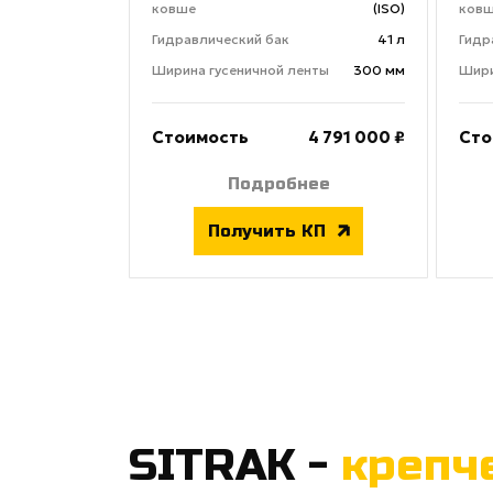
ковше
(ISO)
ков
Гидравлический бак
41 л
Гидр
Ширина гусеничной ленты
300 мм
Шири
Стоимость
4 791 000 ₽
Сто
Подробнее
Получить КП
SITRAK -
крепч