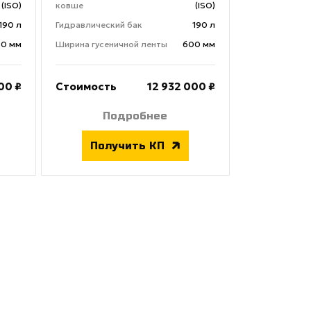
(ISO)
ковше
(ISO)
190 л
Гидравлический бак
190 л
0 мм
Ширина гусеничной ленты
600 мм
00 ₽
Стоимость
12 932 000 ₽
Подробнее
Получить КП