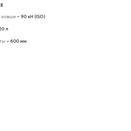
ng
а ковше
– 90 кН (ISO)
20 л
нты
– 600 мм