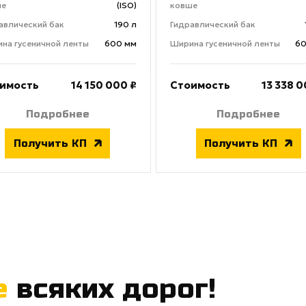
ше
(ISO)
ковше
авлический бак
190 л
Гидравлический бак
на гусеничной ленты
600 мм
Ширина гусеничной ленты
60
имость
14 150 000 ₽
Стоимость
13 338 0
Подробнее
Подробнее
Получить КП
Получить КП
е
всяких дорог!