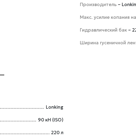
Производитель
– Lonki
Макс. усилие копания н
Гидравлический бак
– 2
Ширина гусеничной ле
Lonking
90 кН (ISO)
220 л