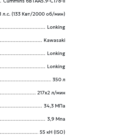
Cummins 6BTAA5.9-C178-II
1 л.с. (133 Квт/2000 об/мин)
Lonking
Kawasaki
Lonking
Lonking
350 л
217х2 л/мин
34,3 МПа
3,9 Мпа
55 кН (ISO)