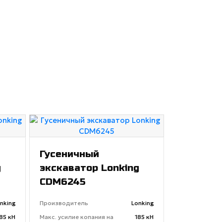
Гусеничный
g
экскаватор Lonking
CDM6245
nking
Производитель
Lonking
85 кН
Макс. усилие копания на
185 кН