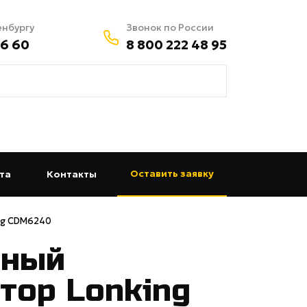
енбургу
Звонок по России
56 60
8 800 222 48 95
Оставить заявку
та
(current)
Контакты
(current)
ing CDM6240
чный
тор Lonking