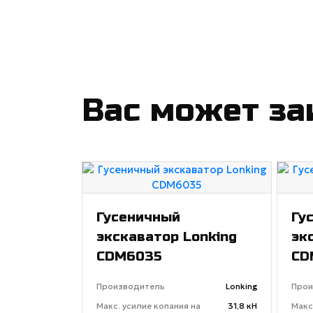
Вас может за
Гусеничный
Гу
экскаватор Lonking
эк
CDM6035
CD
Производитель
Lonking
Прои
Макс. усилие копания на
31,8 кН
Макс