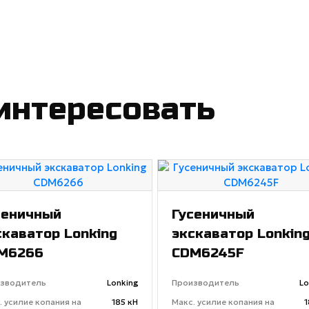
интересовать
сеничный
Гусеничный
скаватор Lonking
экскаватор Lonkin
M6266
CDM6245F
зводитель
Lonking
Производитель
Lo
. усилие копания на
185 кН
Макс. усилие копания на
1