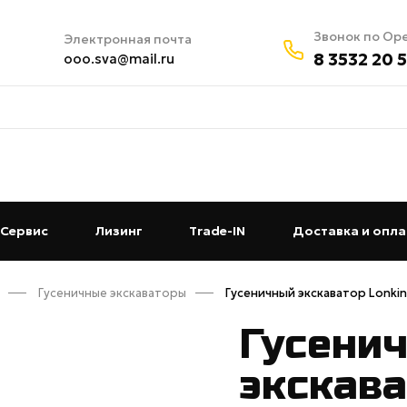
Звонок по Ор
Электронная почта
8 3532 20 
ooo.sva@mail.ru
t)
Сервис
(current)
Лизинг
(current)
Trade-IN
(current)
Доставка и опла
Гусеничные экскаваторы
Гусеничный экскаватор Lonk
Гусени
экскава