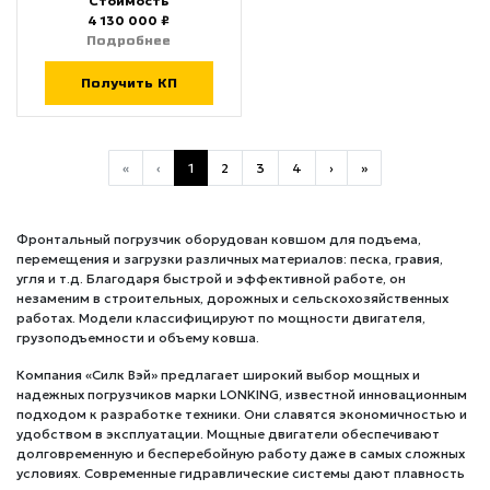
Стоимость
4 130 000 ₽
Подробнее
Получить КП
«
‹
1
2
3
4
›
»
Фронтальный погрузчик оборудован ковшом для подъема,
перемещения и загрузки различных материалов: песка, гравия,
угля и т.д. Благодаря быстрой и эффективной работе, он
незаменим в строительных, дорожных и сельскохозяйственных
работах. Модели классифицируют по мощности двигателя,
грузоподъемности и объему ковша.
Компания «Силк Вэй» предлагает широкий выбор мощных и
надежных погрузчиков марки LONKING, известной инновационным
подходом к разработке техники.
Они славятся экономичностью и
удобством в эксплуатации. Мощные двигатели обеспечивают
долговременную и бесперебойную работу даже в самых сложных
условиях. Современные гидравлические системы дают плавность