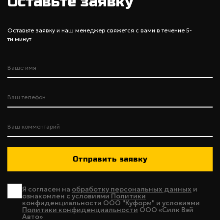
Оставьте заявку
Оставьте заявку и наш менеджер свяжется с вами в течение 5-
ти минут
Я согласен на
обработку персональных данных
и
ознакомлен с условиями
Политики
конфиденциальности
ООО "Куформ" и условиями
Политики конфиденциальности
ООО «Силк Вэй
Авто»