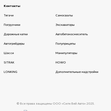
Контакты
(current)
Тягачи
(current)
Cамосвалы
(current)
Погрузчики
(current)
Экскаваторы
(current)
Дорожные катки
(current)
Автобетоносмеситель
(current)
Автогрейдеры
(current)
Полуприцепы
(current)
Шасси
(current)
Манипуляторы
(current)
SITRAK
(current)
HOWO
(current)
LONKING
(current)
Дополнительные надстройки
(current)
© Все права защищены ООО «Силк Вей Авто» 2025.