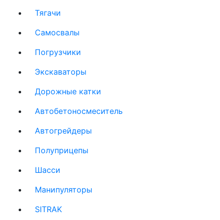
Тягачи
(current)
Cамосвалы
(current)
Погрузчики
(current)
Экскаваторы
(current)
Дорожные катки
(current)
Автобетоносмеситель
(current)
Автогрейдеры
(current)
Полуприцепы
(current)
Шасси
(current)
Манипуляторы
(current)
SITRAK
(current)